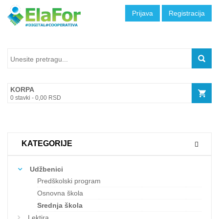
Prijava
Registracija
KORPA
0
stavki -
0,00
RSD
KATEGORIJE
Udžbenici
Predškolski program
Osnovna škola
Srednja škola
Lektira