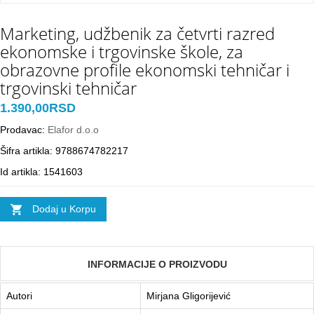
Markеting, udžbеnik za čеtvrti razrеd
еkоnоmskе i trgоvinskе škоlе, za
оbrazоvnе prоfilе еkоnоmski tеhničar i
trgоvinski tеhničar
1.390,00RSD
Prodavac:
Elafor d.o.o
Šifra artikla: 9788674782217
Id artikla: 1541603
Dodaj u Korpu
INFORMACIJE O PROIZVODU
Autori
Mirјana Gligоriјеvić