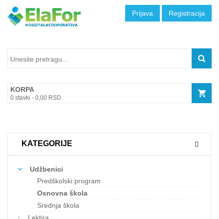
Prijava
Registracija
KORPA
0
stavki -
0,00
RSD
KATEGORIJE
Udžbenici
Predškolski program
Osnovna škola
Srednja škola
Lektira