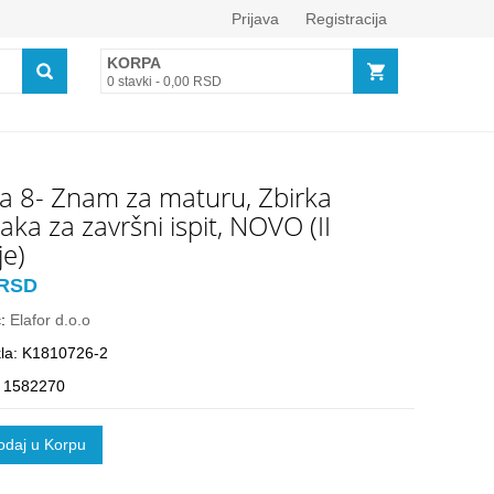
Prijava
Registracija
KORPA
0
stavki -
0,00
RSD
ija 8- Znam za maturu, Zbirka
aka za završni ispit, NOVO (II
je)
0RSD
c:
Elafor d.o.o
ikla: K1810726-2
a: 1582270
odaj u Korpu