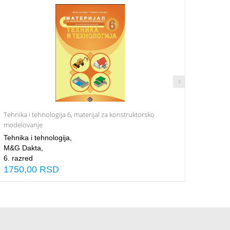
Tehnika i tehnologija 6, materijal za konstruktorsko
Happy 
Dodaj u Korpu
modelovanje
Tehnikа i tehnologijа,
Engles
M&G Dakta,
The En
6. razred
3. raz
1750,00 RSD
1255