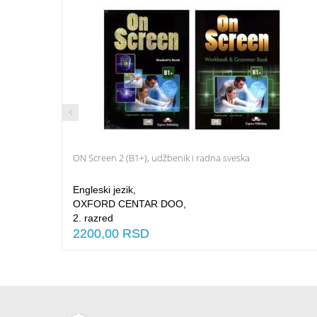
ON Screen 2 (B1+), udžbenik i radna sveska
Dodaj u Korpu
Engleski jezik,
OXFORD CENTAR DOO,
2. razred
2200,00 RSD