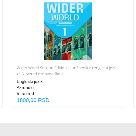
Wider World Second Edition 1, udžbenik za engleski jezik
Dodaj u Korpu
za 5. razred osnovne škole
Engleski jezik,
Akronolo,
5. razred
1800,00 RSD