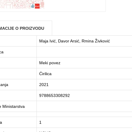
MACIJE O PROIZVODU
Maja Ivić, Davor Arsić, Rmina Živković
ca
Meki povez
Ćirilica
danja
2021
9788653308292
e Ministarstva
ja
1