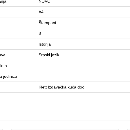
anja
NOVO
A4
Štampani
8
Istorija
ave
Srpski jezik
leta
 jedinica
Klett Izdavačka kuća doo