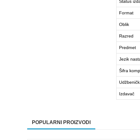
Status izd
Format
Oblik
Razred
Predmet
Jezik nast
Šifra komp
Udžbenička
Izdavač
POPULARNI PROIZVODI