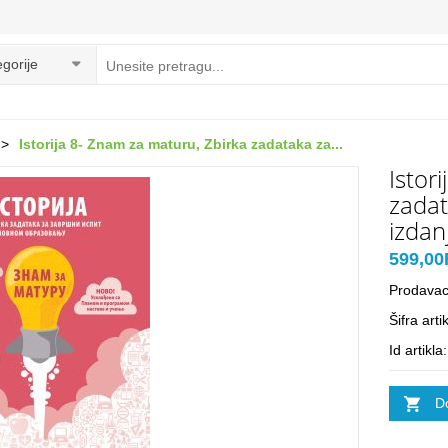
gorije
>
Istorija 8- Znam za maturu, Zbirka zadataka za...
Istor
zadat
izdan
599,0
Prodava
Šifra art
Id artikl
D